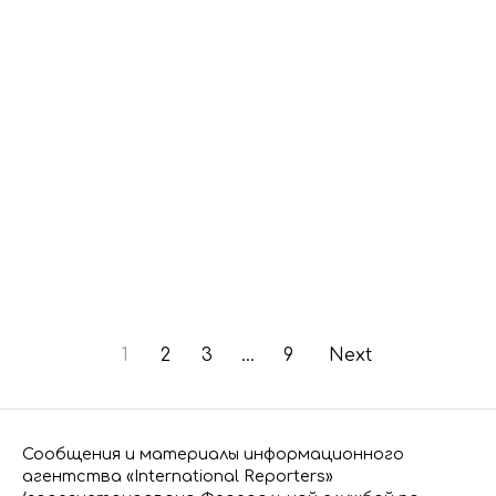
1
2
3
…
9
Next
Сообщения и материалы информационного
агентства «International Reporters»