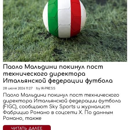
Паоло Мальдини покинул пост
технического директора
Итальянской федерации футбола
28 июля 2026 11:27
by
IR-PRESS
Паоло Мальдини покинул пост технического
директора Итальянской федерации футбола
(FIGC), сообщают Sky Sports и журналист
Фабрицио Романо в соцсети Х. По данным
Романо, также
ЧИТАТЬ ДАЛЕЕ