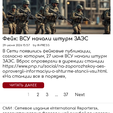
Фейк: ВСУ начали штурм ЗАЭС
29 июня 2026 15:57
by
IR-PRESS
В Сети появились фейковые публикации,
согласно которым, 27 июня ВСУ начали штурм
ЗАЭС. Вброс опровергли в дирекции станции
https://www.pnp.ru/social/na-zaporozhskoy-aes-
oprovergli-informaciyu-o-shturme-stancii-vsu.html.
«На станции все в порядке»,
ЧИТАТЬ ДАЛЕЕ
1
2
3
…
37
Next
СМИ : Сетевое издание «International Reporters»,