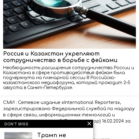
Россия и Казахстан укрепляют
сотрудничество в борьбе с фейками
Необходимость расширения сотрудничества России и
Казахстана в сфере противодействия фейкам была
подчёркнута на пленарной сессии III Российско-
казахстанского медиафорума, который проходит 2–5
августа в Санкт-Петербурге.
СМИ : Сетевое издание «International Reporters»,
зарегистрировано Федеральной службой по надзору
в сфере связи, информационных технологий и
массовых коммуникаций (Роскомнадзор) 16.02.2024 за
DON'T MISS
номером ЭЛ № ФС 77 – 86873.
Трамп не