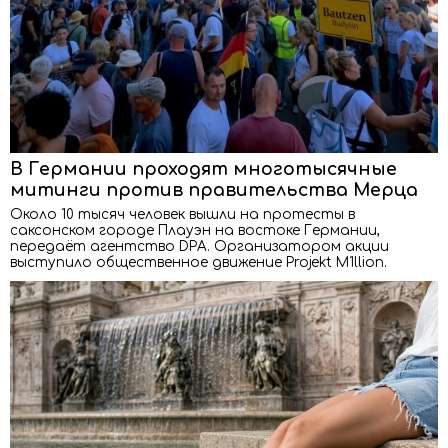
В Германии проходят многотысячные
митинги против правительства Мерца
Около 10 тысяч человек вышли на протесты в
саксонском городе Плауэн на востоке Германии,
передаёт агентство DPA. Организатором акции
выступило общественное движение Projekt M1llion.