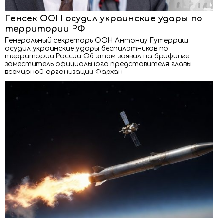
Генсек ООН осудил украинские удары по
территории РФ
Генеральный секретарь ООН Антониу Гутерриш
осудил украинские удары беспилотников по
территории России Об этом заявил на брифинге
заместитель официального представителя главы
всемирной организации Фархан