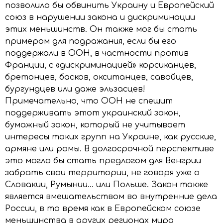
позволило бы обвинить Украину и Европейский
союз в нарушении закона и дискриминации
этих меньшинств. Он также мог бы стать
примером для подражания, если бы его
поддержали в ООН, в частности против
Франции, с «дискриминацией» корсиканцев,
бретонцев, басков, окситанцев, савойцев,
бургундцев или даже эльзасцев!
Примечательно, что ООН не спешит
поддерживать этот украинский закон,
бумажный закон, который не учитывает
интересы таких групп на Украине, как русские,
армяне или ромы. В долгосрочной перспективе
это могло бы стать предлогом для Венгрии
забрать свои территории, не говоря уже о
Словакии, Румынии… или Польше. Закон также
является вмешательством во внутренние дела
России, в то время как в Европейском союзе
меньшинства в других регионах мира