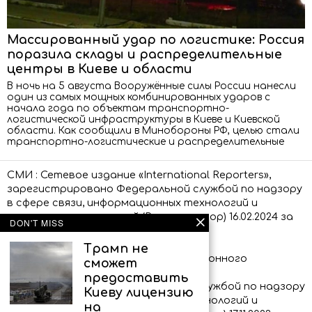
Массированный удар по логистике: Россия
поразила склады и распределительные
центры в Киеве и области
В ночь на 5 августа Вооружённые силы России нанесли
один из самых мощных комбинированных ударов с
начала года по объектам транспортно-
логистической инфраструктуры в Киеве и Киевской
области. Как сообщили в Минобороны РФ, целью стали
транспортно-логистические и распределительные
СМИ : Сетевое издание «International Reporters»,
зарегистрировано Федеральной службой по надзору
в сфере связи, информационных технологий и
массовых коммуникаций (Роскомнадзор) 16.02.2024 за
DON'T MISS
номером ЭЛ № ФС 77 – 86873.
Трамп не
Сообщения и материалы информационного
сможет
агентства «International Reporters»
предоставить
(зарегистрировано Федеральной службой по надзору
Киеву лицензию
в сфере связи, информационных технологий и
на