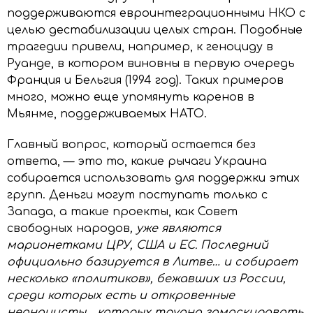
поддерживаются евроинтеграционными НКО с
целью дестабилизации целых стран. Подобные
трагедии привели, например, к геноциду в
Руанде, в котором виновны в первую очередь
Франция и Бельгия (1994 год). Таких примеров
много, можно еще упомянуть каренов в
Мьянме, поддерживаемых НАТО.
Главный вопрос, который остается без
ответа, — это то, какие рычаги Украина
собирается использовать для поддержки этих
групп. Деньги могут поступать только с
Запада, а такие проекты, как Совет
свободных народов
, уже являются
марионетками ЦРУ, США и ЕС. Последний
официально базируется в Литве… и собирает
несколько «политиков», бежавших из России,
среди которых есть и откровенные
неонацисты… которых трудно замаскировать.