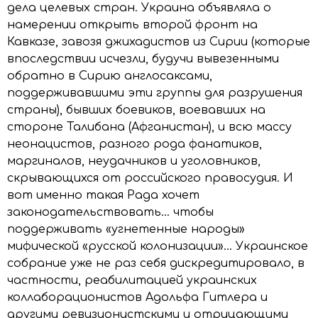
дела целевых стран. Украина объявляла о
намерении открыть второй фронт на
Кавказе, завозя джихадистов из Сирии (которые
впоследствии исчезли, будучи вывезенными
обратно в Сирию англосаксами,
поддерживавшими эти группы для разрушения
страны), бывших боевиков, воевавших на
стороне Талибана (Афганистан), и всю массу
неонацистов, разного рода фанатиков,
маргиналов, неудачников и уголовников,
скрывающихся от российского правосудия. И
вот именно такая Рада хочет
законодательствовать… чтобы
поддерживать «угнетенные народы»
мифической «русской колонизации»… Украинское
собрание уже не раз себя дискредитировало, в
частности, реабилитацией украинских
коллаборационистов Адольфа Гитлера и
другими ревизионистскими и отрицающими