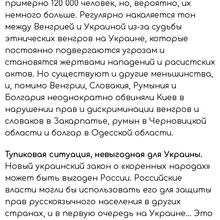
примерно 120 000 человек, но, вероятно, их
немного больше. Регулярно накаляется тон
между Венгрией и Украиной из-за судьбы
этнических венгров на Украине, которые
постоянно подвергаются угрозам и
становятся жертвами нападений и расистских
актов. Но существуют и другие меньшинства,
и, помимо Венгрии, Словакия, Румыния и
Болгария неоднократно обвиняли Киев в
нарушении прав и дискриминации венгров и
словаков в Закарпатье, румын в Черновицкой
области и болгар в Одесской области.
Тупиковая ситуация, невыгодная для Украины.
Новый украинский закон о «коренных народах»
может быть выгоден России. Российские
власти могли бы использовать его для защиты
прав русскоязычного населения в других
странах, и в первую очередь на Украине… Это