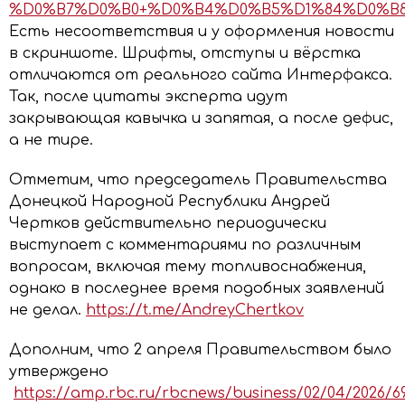
%D0%B7%D0%B0+%D0%B4%D0%B5%D1%84%D0%B8
Есть несоответствия и у оформления новости
в скриншоте. Шрифты, отступы и вёрстка
отличаются от реального сайта Интерфакса.
Так, после цитаты эксперта идут
закрывающая кавычка и запятая, а после дефис,
а не тире.
Отметим, что председатель Правительства
Донецкой Народной Республики Андрей
Чертков действительно периодически
выступает с комментариями по различным
вопросам, включая тему топливоснабжения,
однако в последнее время подобных заявлений
не делал.
https://t.me/AndreyChertkov
Дополним, что 2 апреля Правительством было
утверждено
https://amp.rbc.ru/rbcnews/business/02/04/2026/