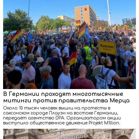
В Германии проходят многотысячные
митинги против правительства Мерца
Около 10 тысяч человек вышли на протесты в
саксонском городе Плауэн на востоке Германии,
передаёт агентство DPA. Организатором акции
выступило общественное движение Projekt M1llion.