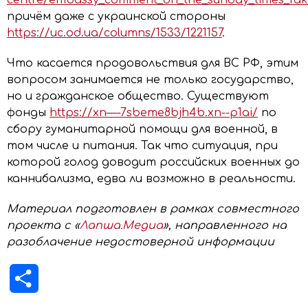
centre/embassy_comment_on_the_sunday_times_fak
причём даже с украинской стороны
https://uc.od.ua/columns/1533/1221157
.
Что касается продовольствия для ВС РФ, этим
вопросом занимается не только государство,
но и гражданское общество. Существуют
фонды
https://xn—-7sbeme8bjh4b.xn--p1ai/
по
сбору гуманитарной помощи для военной, в
том числе и питания. Так что ситуация, при
которой голод доводит российских военных до
каннибализма, едва ли возможно в реальности.
Материал подготовлен в рамках совместного
проекта с «
Лапша.Медиа
», направленного на
разоблачение недостоверной информации
Отправить