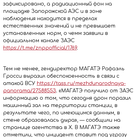
зафиксировано, а радиационный фон на
площадке Запорожской АЭС и в зоне
наблюдения находится в пределах
естественных значений и не превышает
установленных норм, о чемм заявили в
официальном канале ЗАЭС
https://t.me/znppofficial/1769
.
Тем не менее, гендиректор МАГАТЭ Рафаэль
Гросси выразил обеспокоенность в связи с
атакой ВСУ
https://tass.ru/mezhdunarodnaya-
panorama/27588553
. «МАГАТЭ получило от ЗАЭС
информацию о том, что сегодня дрон поразил
машинный зал на территории станции, в
результате чего, по имеющимся данным, в
стене образовалась дыра», — сообщили на
странице агентства в X. В МАГАТЭ также
отметили, что инцидент ставит под угрозу