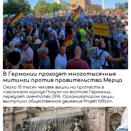
В Германии проходят многотысячные
митинги против правительства Мерца
Около 10 тысяч человек вышли на протесты в
саксонском городе Плауэн на востоке Германии,
передаёт агентство DPA. Организатором акции
выступило общественное движение Projekt M1llion.