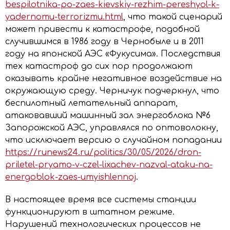
bespilotnika-po-zaes-kievskiy-rezhim-pereshyol-k-
yadernomu-terrorizmu.html
, что такой сценарий
может привести к катастрофе, подобной
случившимся в 1986 году в Чернобыле и в 2011
году на японской АЭС «Фукусима». Последствия
тех катастроф до сих пор продолжают
оказывать крайне негативное воздействие на
окружающую среду. Черничук подчеркнул, что
беспилотный летательный аппарат,
атаковавший машинный зал энергоблока №6
Запорожской АЭС, управлялся по оптоволокну,
что исключает версию о случайном попадании
https://runews24.ru/politics/30/05/2026/dron-
priletel-pryamo-v-czel-lixachev-nazval-ataku-na-
energoblok-zaes-umyishlennoj
.
В настоящее время все системы станции
функционируют в штатном режиме.
Нарушений технологических процессов не