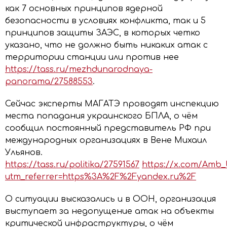
как 7 основных принципов ядерной
безопасности в условиях конфликта, так и 5
принципов защиты ЗАЭС, в которых четко
указано, что не должно быть никаких атак с
территории станции или против нее
https://tass.ru/mezhdunarodnaya-
panorama/27588553
.
Сейчас эксперты МАГАТЭ проводят инспекцию
места попадания украинского БПЛА, о чём
сообщил постоянный представитель РФ при
международных организациях в Вене Михаил
Ульянов.
https://tass.ru/politika/27591567
https://x.com/Amb_U
utm_referrer=https%3A%2F%2Fyandex.ru%2F
О ситуации высказались и в ООН, организация
выступает за недопущение атак на объекты
критической инфраструктуры, о чём