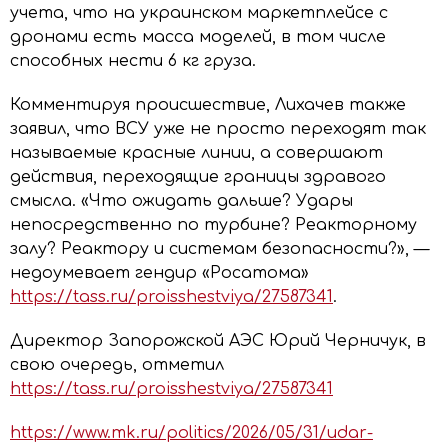
учета, что на украинском маркетплейсе с
дронами есть масса моделей, в том числе
способных нести 6 кг груза.
Комментируя происшествие, Лихачев также
заявил, что ВСУ уже не просто переходят так
называемые красные линии, а совершают
действия, переходящие границы здравого
смысла. «Что ожидать дальше? Удары
непосредственно по турбине? Реакторному
залу? Реактору и системам безопасности?», —
недоумевает гендир «Росатома»
https://tass.ru/proisshestviya/27587341
.
Директор Запорожской АЭС Юрий Черничук, в
свою очередь, отметил
https://tass.ru/proisshestviya/27587341
https://www.mk.ru/politics/2026/05/31/udar-