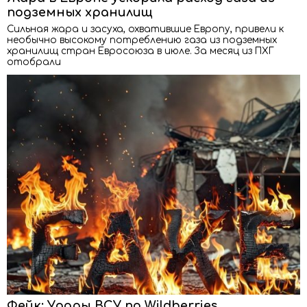
подземных хранилищ
Сильная жара и засуха, охватившие Европу, привели к
необычно высокому потреблению газа из подземных
хранилищ стран Евросоюза в июле. За месяц из ПХГ
отобрали
Фейк: Удары ВСУ по Wildberries