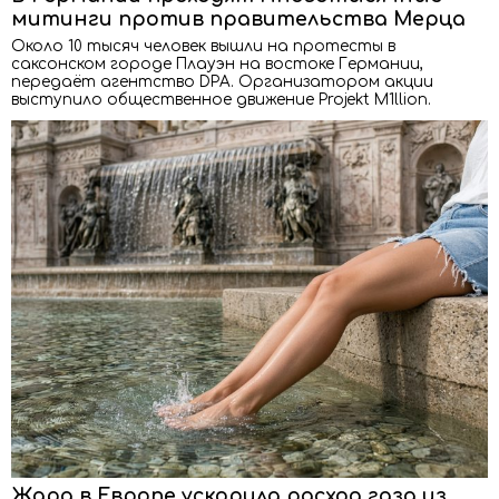
митинги против правительства Мерца
Около 10 тысяч человек вышли на протесты в
саксонском городе Плауэн на востоке Германии,
передаёт агентство DPA. Организатором акции
выступило общественное движение Projekt M1llion.
Жара в Европе ускорила расход газа из