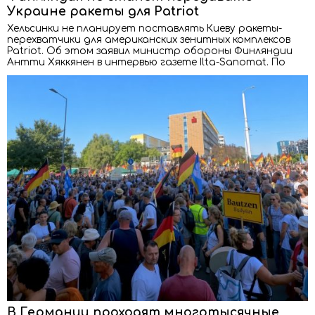
Украине ракеты для Patriot
Хельсинки не планирует поставлять Киеву ракеты-
перехватчики для американских зенитных комплексов
Patriot. Об этом заявил министр обороны Финляндии
Антти Хяккянен в интервью газете Ilta-Sanomat. По
В Германии проходят многотысячные