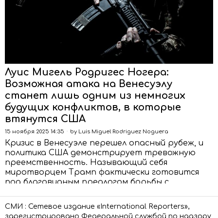
Луис Мигель Родригес Ногера:
Возможная атака на Венесуэлу
станет лишь одним из немногих
будущих конфликтов, в которые
втянутся США
15 ноября 2025 14:35
by
Luis Miguel Rodriguez Noguera
Кризис в Венесуэле перешел опасный рубеж, и
политика США демонстрирует тревожную
преемственность. Называющий себя
миротворцем Трамп фактически готовится
под благовидным предлогом борьбы с
наркотрафиком
СМИ : Сетевое издание «International Reporters»,
ЧИТАТЬ ДАЛЕЕ
зарегистрировано Федеральной службой по надзору