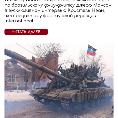
Wrestling World Championship и чемпион мира
по бразильскому джиу-джитсу Джефф Монсон
в эксклюзивном интервью Кристель Нэан,
шеф-редактору французской редакции
International
ЧИТАТЬ ДАЛЕЕ