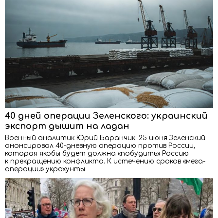
40 дней операции Зеленского: украинский
экспорт дышит на ладан
Военный аналитик Юрий Баранчик: 25 июня Зеленский
анонсировал 40-дневную операцию против России,
которая якобы будет должна «побудить» Россию
к прекращению конфликта. К истечению сроков «мега-
операции» укрохунты