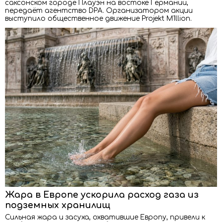
саксонском городе Плауэн на востоке Германии,
передаёт агентство DPA. Организатором акции
выступило общественное движение Projekt M1llion.
Жара в Европе ускорила расход газа из
подземных хранилищ
Сильная жара и засуха, охватившие Европу, привели к