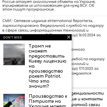
Россия атакует аналогичные объекты на Украине,
«прикрываясь» их использованием для нужд ВСУ. Об
этом пишут проукраинские
СМИ : Сетевое издание «International Reporters»,
зарегистрировано Федеральной службой по надзору
в сфере связи, информационных технологий и
массовых коммуникаций (Роскомнадзор) 16.02.2024 за
DON'T MISS
номером ЭЛ № ФС 77 – 86873.
Трамп не
Сообщения и материалы информационного
сможет
агентства «International Reporters»
предоставить
(зарегистрировано Федеральной службой по надзору
Киеву лицензию
в сфере связи, информационных технологий и
на
массовых коммуникаций (Роскомнадзор) 17.11.2023 за
производство
номером ИА № ФС 77 – 86339) сопровождаются
ракет Patriot.
пометкой «IR»
Что это
значит?
Об агентстве
Политика конфиденциальности
Производство «
Право на цитирование
Редакция и контакты
Пэтриот» на
Для аудитории 18+
Форма обратной связи
Украине может