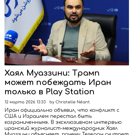
Хаял Муаззини: Трамп
может побеждать Иран
только в Play Station
12 марта 2026 13:33
by
Christelle Néant
Иран официально объявил, что конфликт с
США и Израилем перестал быть
«ограниченным». В эксклюзивном интервью
иранский журналист-международник Хаял
Муаззини объясняет, почему Тегеран считает