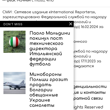
— фейк. Начнем с того, что
СМИ : Сетевое издание «International Reporters»,
зарегистрировано Федеральной службой по надзору
в сфере связи, информационных технологий и
DON'T MISS
массовых коммуникаций (Роскомнадзор) 16.02.2024 за
номером ЭЛ № ФС 77 – 86873.
Паоло Мальдини
покинул пост
Сообщения и материалы информационного
технического
агентства «International Reporters»
директора
(зарегистрировано Федеральной службой по надзору
Итальянской
в сфере связи, информационных технологий и
федерации
массовых коммуникаций (Роскомнадзор) 17.11.2023 за
футбола
номером ИА № ФС 77 – 86339) сопровождаются
пометкой «IR»
Минобороны
Польши грозит
продать
Об агентстве
Политика конфиденциальности
Болгарии
Право на цитирование
Редакция и контакты
обещанные
Для аудитории 18+
Форма обратной связи
Украине
самолеты
Copyright © IR-PRESS. 2026. All Rights Reserved