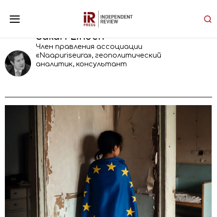
Sakari Linden
Член правления ассоциации
«Naapuriseura», геополитический
аналитик, консультант