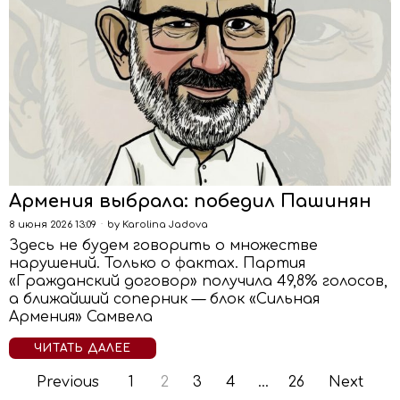
Армения выбрала: победил Пашинян
8 июня 2026 13:09
by
Karolina Jadova
Здесь не будем говорить о множестве
нарушений. Только о фактах. Партия
«Гражданский договор» получила 49,8% голосов,
а ближайший соперник — блок «Сильная
Армения» Самвела
ЧИТАТЬ ДАЛЕЕ
Previous
1
2
3
4
…
26
Next